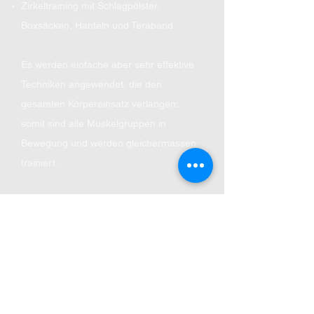
Zirkeltraining mit Schlagpölster,
Boxsäcken, Hanteln und Teraband
Es werden einfache aber sehr effektive
Techniken angewendet, die den
gesamten Körpereinsatz verlangen:
somit sind alle Muskelgruppen in
Bewegung und werden gleichermassen
trainiert.
Vorkenntnisse in Kickboxen oder einer
anderen Kampfsportart sind nicht
notwendig.
Jeder kann in jedem Alter mitmachen
und trainiert innerhalb seiner eigenen
Fähigkeiten und Grenzen.