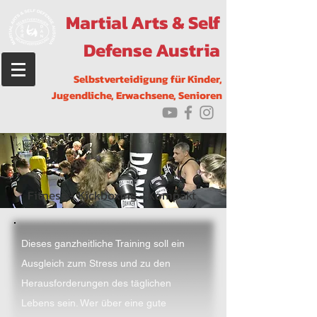
Martial Arts & Self
Defense Austria
Selbstverteidigung f
ür Kinder,
Jugendliche, Erwachsene, Senioren
Fitness - Kickboxing - Kompakt
Dieses ganzheitliche Training soll ein
Ausgleich zum Stress und zu den
Herausforderungen des täglic
hen
Lebens sein. Wer über eine gute